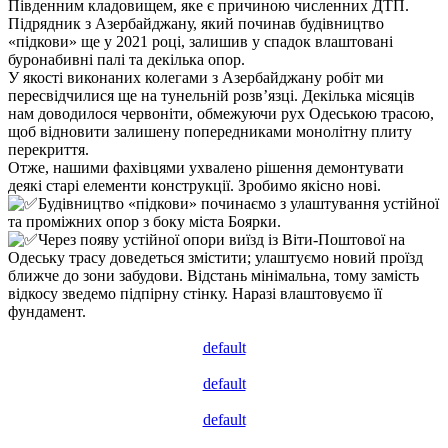
Південним кладовищем, яке є причиною численних ДТП.
Підрядник з Азербайджану, який починав будівництво
«підкови» ще у 2021 році, залишив у спадок влаштовані
буронабивні палі та декілька опор.
У якості виконаних колегами з Азербайджану робіт ми
пересвідчилися ще на тунельній розв’язці. Декілька місяців
нам доводилося червоніти, обмежуючи рух Одеською трасою,
щоб відновити залишену попередниками монолітну плиту
перекриття.
Отже, нашими фахівцями ухвалено рішення демонтувати
деякі старі елементи конструкції. Зробимо якісно нові.
Будівництво «підкови» починаємо з улаштування устійної
та проміжних опор з боку міста Боярки.
Через появу устійної опори виїзд із Віти-Поштової на
Одеську трасу доведеться змістити; улаштуємо новий проїзд
ближче до зони забудови. Відстань мінімальна, тому замість
відкосу зведемо підпірну стінку. Наразі влаштовуємо її
фундамент.
default
default
default