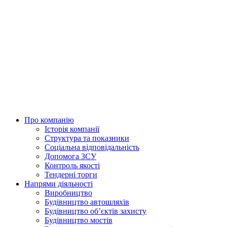
Skip
to
content
Про компанію
Історія компанії
Структура та показники
Соціальна відповідальність
Допомога ЗСУ
Контроль якості
Тендерні торги
Напрями діяльності
Виробництво
Будівництво автошляхів
Будівництво обʼєктів захисту
Будівництво мостів