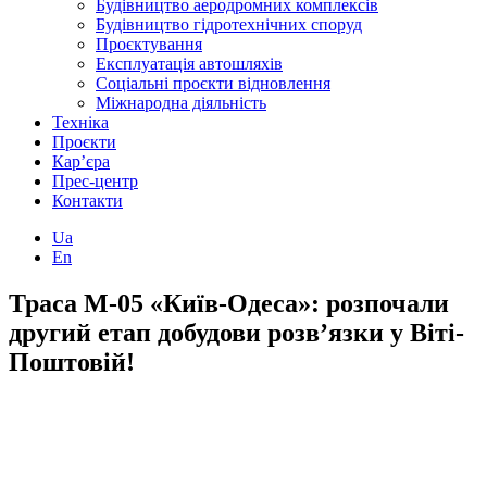
Будівництво аеродромних комплексів
Будівництво гідротехнічних споруд
Проєктування
Експлуатація автошляхів
Соціальні проєкти відновлення
Міжнародна діяльність
Техніка
Проєкти
Кар’єра
Прес-центр
Контакти
Ua
En
Траса М-05 «Київ-Одеса»: розпочали
другий етап добудови розв’язки у Віті-
Поштовій!