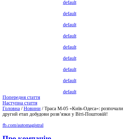
default
default
default
default
default
default
default
default
default
Попередня стаття
Наступна стаття
Головна
/
Новини
/
Траса М-05 «Київ-Одеса»: розпочали
другий етап добудови розв’язки у Віті-Поштовій!
fb.com/automagistral
Про компанію