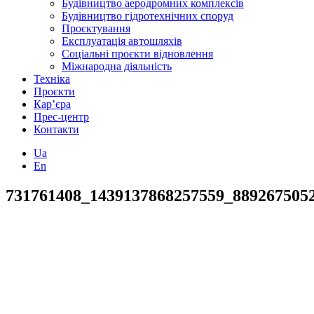
Будівництво аеродромних комплексів
Будівництво гідротехнічних споруд
Проєктування
Експлуатація автошляхів
Соціальні проєкти відновлення
Міжнародна діяльність
Техніка
Проєкти
Кар’єра
Прес-центр
Контакти
Ua
En
731761408_1439137868257559_889267505