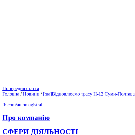
Попередня стаття
Головна
/
Новини
/
[:ua]Відновлюємо трасу Н-12 Суми-Полтава[:e
fb.com/automagistral
Про компанію
СФЕРИ ДІЯЛЬНОСТІ