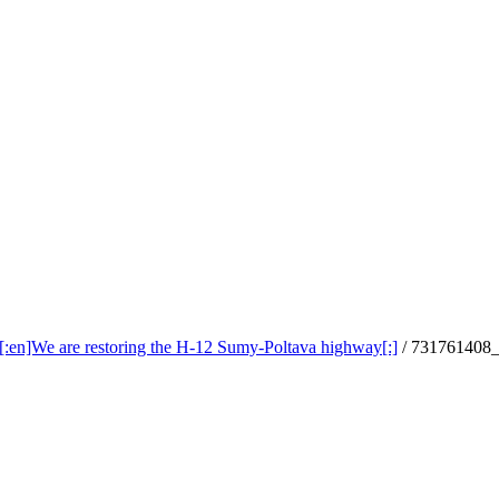
n]We are restoring the H-12 Sumy-Poltava highway[:]
/
731761408