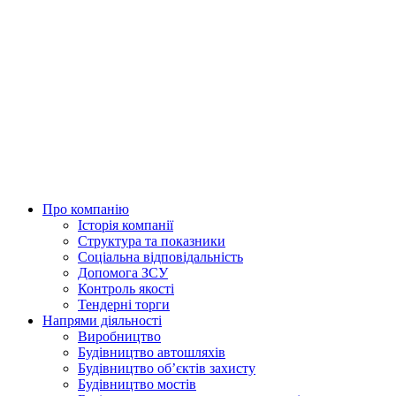
Skip
to
content
Про компанію
Історія компанії
Структура та показники
Соціальна відповідальність
Допомога ЗСУ
Контроль якості
Тендерні торги
Напрями діяльності
Виробництво
Будівництво автошляхів
Будівництво обʼєктів захисту
Будівництво мостів