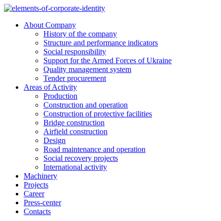
Skip
to
About Company
content
History of the company
Structure and performance indicators
Social responsibility
Support for the Armed Forces of Ukraine
Quality management system
Tender procurement
Areas of Activity
Production
Construction and operation
Construction of protective facilities
Bridge construction
Airfield construction
Design
Road maintenance and operation
Social recovery projects
International activity
Machinery
Projects
Career
Press-center
Contacts