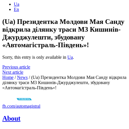
Ua
En
(Ua) Президентка Молдови Мая Санду
відкрила ділянку траси М3 Кишинів-
Джурджулешти, збудовану
«Автомагістраль-Південь»!
Sorry, this entry is only available in
Ua
.
Previous article
Next article
Home
/
News
/
(Ua) Президентка Молдови Мая Санду відкрила
ділянку траси М3 Кишинів-Джурджулешти, збудовану
«Автомагістраль-Південь»!
fb.com/automagistral
About