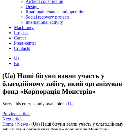
Airfield construction
Design
Road maintenance and operation
Social recovery projects
International activity
Machinery
Projects
Career
Press-center
Contacts
Ua
En
(Ua) Наші бігуни взяли участь у
благодійному забігу, який організував
фонд «Корпорація Монстрів»
Sorry, this entry is only available in
Ua
.
Previous article
Next article
Home
/
News
/
(Ua) Наші бігуни взяли участь у благодійному
забігу, який організував фонд «Корпорація Монстрів»