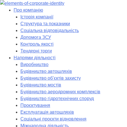
Skip
to
Про компанію
content
Історія компанії
Структура та показники
Соціальна відповідальність
Допомога ЗСУ
Контроль якості
Тендерні торги
Напрями діяльності
Виробництво
Будівництво автошляхів
Будівництво обʼєктів захисту
Будівництво мостів
Будівництво аеродромних комплексів
Будівництво гідротехнічних споруд
Проєктування
Експлуатація автошляхів
Соціальні проєкти відновлення
Міжнародна діяльність