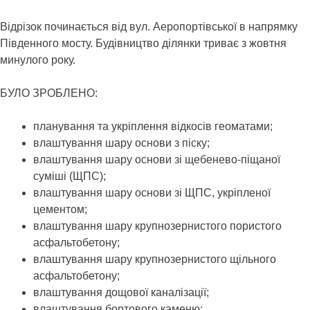
Відрізок починається від вул. Аеропортівської в напрямку
Південного мосту. Будівництво ділянки триває з жовтня
минулого року.
БУЛО ЗРОБЛЕНО:
планування та укріплення відкосів геоматами;
влаштування шару основи з піску;
влаштування шару основи зі щебенево-піщаної
суміші (ЩПС);
влаштування шару основи зі ЩПС, укріпленої
цементом;
влаштування шару крупнозернистого пористого
асфальтобетону;
влаштування шару крупнозернистого щільного
асфальтобетону;
влаштування дощової каналізації;
влаштування бортового каменю;