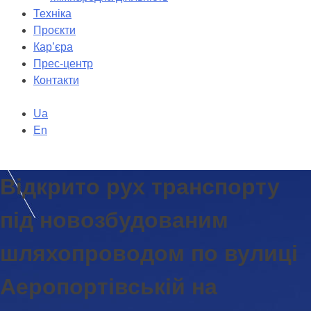
Техніка
Проєкти
Кар’єра
Прес-центр
Контакти
Ua
En
Відкрито рух транспорту
під новозбудованим
шляхопроводом по вулиці
Аеропортівській на