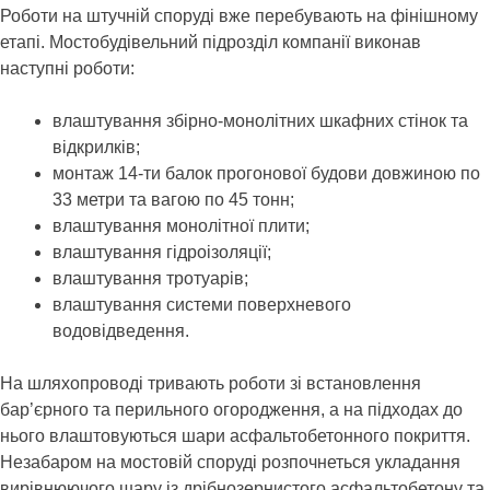
Роботи на штучній споруді вже перебувають на фінішному
етапі. Мостобудівельний підрозділ компанії виконав
наступні роботи:
влаштування збірно-монолітних шкафних стінок та
відкрилків;
монтаж 14-ти балок прогонової будови довжиною по
33 метри та вагою по 45 тонн;
влаштування монолітної плити;
влаштування гідроізоляції;
влаштування тротуарів;
влаштування системи поверхневого
водовідведення.
На шляхопроводі тривають роботи зі встановлення
бар’єрного та перильного огородження, а на підходах до
нього влаштовуються шари асфальтобетонного покриття.
Незабаром на мостовій споруді розпочнеться укладання
вирівнюючого шару із дрібнозернистого асфальтобетону та