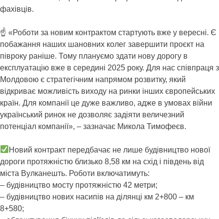
фахівців.
☝️ «Роботи за новим контрактом стартують вже у вересні. Є
побажання наших шановних колег завершити проєкт на
півроку раніше. Тому плануємо здати нову дорогу в
експлуатацію вже в середині 2025 року. Для нас співпраця з
Молдовою є стратегічним напрямом розвитку, який
відкриває можливість виходу на ринки інших європейських
країн. Для компанії це дуже важливо, адже в умовах війни
український ринок не дозволяє задіяти величезний
потенціал компанії», – зазначає Микола Тимофеєв.
Новий контракт передбачає не лише будівництво нової
дороги протяжністю близько 8,58 км на схід і південь від
міста Вулканешть. Роботи включатимуть:
– будівництво мосту протяжністю 42 метри;
– будівництво нових насипів на ділянці км 2+800 – км
8+580;