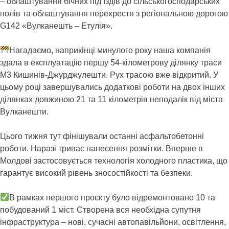
– облаштування бічних під’їздів до сільськогосподарських
полів та облаштування перехрестя з регіональною дорогою
G142 «Вулканешть – Етулія».
Нагадаємо, наприкінці минулого року наша компанія
здала в експлуатацію першу 54-кілометрову ділянку траси
М3 Кишинів-Джурджулешти. Рух трасою вже відкритий. У
цьому році завершувались додаткові роботи на двох інших
ділянках довжиною 21 та 11 кілометрів неподалік від міста
Вулканешти.
Цього тижня тут фінішували останні асфальтобетонні
роботи. Наразі триває нанесення розмітки. Вперше в
Молдові застосовується технологія холодного пластика, що
гарантує високий рівень зносостійкості та безпеки.
В рамках першого проєкту було відремонтовано 10 та
побудований 1 міст. Створена вся необхідна супутня
інфраструктура – нові, сучасні автопавільйони, освітлення,