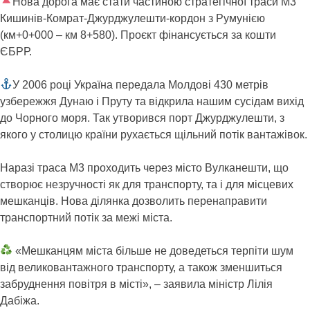
Нова дорога має стати частиною стратегічної траси М3
Кишинів-Комрат-Джурджулешти-кордон з Румунією
(км+0+000 – км 8+580). Проєкт фінансується за кошти
ЄБРР.
У 2006 році Україна передала Молдові 430 метрів
узбережжя Дунаю і Пруту та відкрила нашим сусідам вихід
до Чорного моря. Так утворився порт Джурджулешти, з
якого у столицю країни рухається щільний потік вантажівок.
Наразі траса М3 проходить через місто Вулканешти, що
створює незручності як для транспорту, та і для місцевих
мешканців. Нова ділянка дозволить перенаправити
транспортний потік за межі міста.
«Мешканцям міста більше не доведеться терпіти шум
від великовантажного транспорту, а також зменшиться
забруднення повітря в місті», – заявила міністр Лілія
Дабіжа.