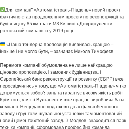
Для компанії «Автомагістраль-Південь» новий проєкт
фактично став продовженням проєкту по реконструкції та
будівництву 85 км траси М3 Кишинів-Джурджулешти,
розпочатий компанією у 2019 році.
«Наша тендерна пропозиція виявилась кращою –
інакше і не могло бути, – зазначає Микола Тимофеєв.
Перемога компанії обумовлена не лише найкращою
ціновою пропозицією. І замовник будівництва, і
Європейський банк реконструкції та розвитку (ЄБРР) вже
пересвідчились у тому, що «Автомагістраль-Південь» чітко
дотримується зобов’язань та гарантує високу якість робіт.
Крім того, у місті Вулканешти вже працює виробнича база
компанії. Нещодавно додатково до асфальтобетонного
заводу і ґрунтозмішувальної установки там змонтований
новий цементобетоний завод. В Молдові знаходиться парк
техніки компанії, сформована професійна команда