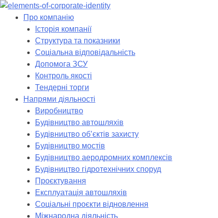
Skip
to
Про компанію
content
Історія компанії
Структура та показники
Соціальна відповідальність
Допомога ЗСУ
Контроль якості
Тендерні торги
Напрями діяльності
Виробництво
Будівництво автошляхів
Будівництво обʼєктів захисту
Будівництво мостів
Будівництво аеродромних комплексів
Будівництво гідротехнічних споруд
Проєктування
Експлуатація автошляхів
Соціальні проєкти відновлення
Міжнародна діяльність