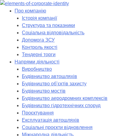
Skip
to
Про компанію
content
Історія компанії
Структура та показники
Соціальна відповідальність
Допомога ЗСУ
Контроль якості
Тендерні торги
Напрями діяльності
Виробництво
Будівництво автошляхів
Будівництво обʼєктів захисту
Будівництво мостів
Будівництво аеродромних комплексів
Будівництво гідротехнічних споруд
Проєктування
Експлуатація автошляхів
Соціальні проєкти відновлення
Міжнародна діяльність