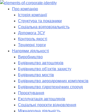
Skip
to
Про компанію
content
Історія компанії
Структура та показники
Соціальна відповідальність
Допомога ЗСУ
Контроль якості
Тендерні торги
Напрями діяльності
Виробництво
Будівництво автошляхів
Будівництво обʼєктів захисту
Будівництво мостів
Будівництво аеродромних комплексів
Будівництво гідротехнічних споруд
Проєктування
Експлуатація автошляхів
Соціальні проєкти відновлення
Міжнародна діяльність