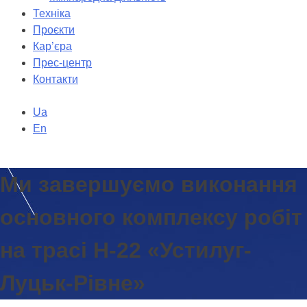
Техніка
Проєкти
Кар’єра
Прес-центр
Контакти
Ua
En
Ми завершуємо виконання
основного комплексу робіт
на трасі Н-22 «Устилуг-
Луцьк-Рівне»