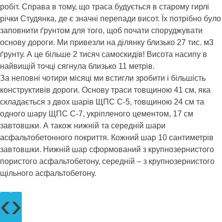
робіт. Справа в тому, що траса будується в старому гирлі
річки Студянка, де є значні перепади висот. Їх потрібно було
заповнити ґрунтом для того, щоб почати споруджувати
основу дороги. Ми привезли на ділянку близько 27 тис. м3
ґрунту. А це більше 2 тисяч самоскидів! Висота насипу в
найвищій точці сягнула близько 11 метрів.
За неповні чотири місяці ми встигли зробити і більшість
конструктивів дороги. Основу траси товщиною 41 см, яка
складається з двох шарів ЩПС С-5, товщиною 24 см та
одного шару ЩПС С-7, укріпленого цементом, 17 см
завтовшки. А також нижній та середній шари
асфальтобетонного покриття. Кожний шар 10 сантиметрів
завтовшки. Нижній шар сформований з крупнозернистого
пористого асфальтобетону, середній – з крупнозернистого
щільного асфальтобетону.
‹
›