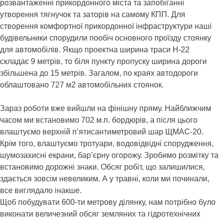
розвантаженні прикордонного міста та запобіганні
утворення тягнучок та заторів на самому КПП. Для
створення комфортної прикордонної інфраструктури наші
будівельники спорудили пообіч основного проїзду стоянку
для автомобілів. Якщо проектна ширина траси Н-22
складає 9 метрів, то біля пункту пропуску ширина дороги
збільшена до 15 метрів. Загалом, по краях автодороги
облаштовано 727 м2 автомобільних стоянок.
Зараз роботи вже вийшли на фінішну пряму. Найближчим
часом ми встановимо 702 м.п. бордюрів, а після цього
влаштуємо верхній п’ятисантиметровий шар ЩМАС-20.
Крім того, влаштуємо тротуари, водовідвідні спорудження,
шумозахисні екрани, бар’єрну огорожу. Зробимо розмітку та
встановимо дорожні знаки. Обсяг робіт, що залишилися,
здається зовсім невеликим. А у травні, коли ми починали,
все виглядало інакше.
Щоб побудувати 600-ти метрову ділянку, нам потрібно було
виконати величезний обсяг земляних та гідротехнічних