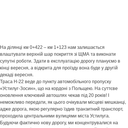
На ділянці км 0+422 – км 1+123 нам залишається
влаштувати верхній шар покриття зі ЩМА та виконати
супутні роботи. Здати в експлуатацію дорогу плануємо в
кінці вересня, а відкрита для проїзду вона буде у другій
декаді вересня.
Траса Н-22 веде до пункту автомобільного пропуску
«Устилуг-Зосин», що на кордоні з Польщею. На суттєве
оновлення ключовий автошлях чекав під 20 років! І
неможливо пе
редати, як цього очікували місцеві мешканці,
адже дорога, якою регулярно їздив транзитний транспорт,
проходила центральними вулицями міста Устилуга.
Будуючи фактично нову дорогу, ми концентрувалися на