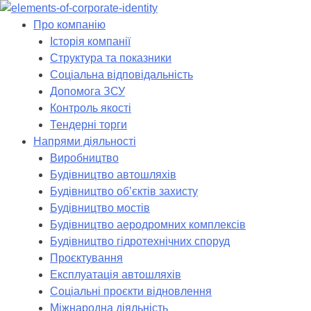
Skip
to
Про компанію
content
Історія компанії
Структура та показники
Соціальна відповідальність
Допомога ЗСУ
Контроль якості
Тендерні торги
Напрями діяльності
Виробництво
Будівництво автошляхів
Будівництво обʼєктів захисту
Будівництво мостів
Будівництво аеродромних комплексів
Будівництво гідротехнічних споруд
Проєктування
Експлуатація автошляхів
Соціальні проєкти відновлення
Міжнародна діяльність