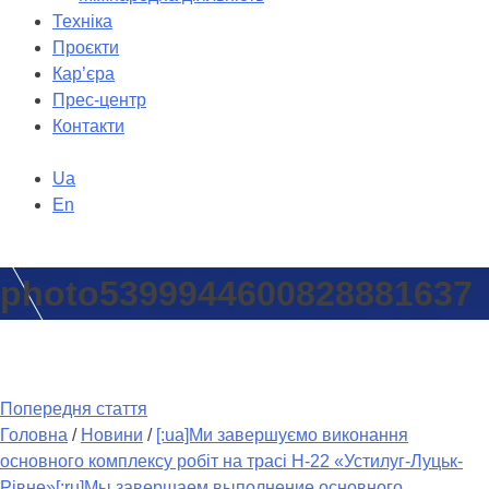
Техніка
Проєкти
Кар’єра
Прес-центр
Контакти
Ua
En
photo5399944600828881637
Попередня стаття
Головна
/
Новини
/
[:ua]Ми завершуємо виконання
основного комплексу робіт на трасі Н-22 «Устилуг-Луцьк-
Рівне»[:ru]Мы завершаем выполнение основного