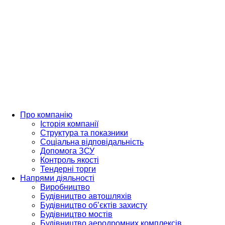
Skip
to
content
Про компанію
Історія компанії
Структура та показники
Соціальна відповідальність
Допомога ЗСУ
Контроль якості
Тендерні торги
Напрями діяльності
Виробництво
Будівництво автошляхів
Будівництво обʼєктів захисту
Будівництво мостів
Будівництво аеродромних комплексів