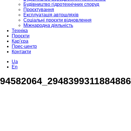
Будівництво гідротехнічних споруд
Проєктування
Експлуатація автошляхів
Соціальні проєкти відновлення
Міжнародна діяльність
Техніка
Проєкти
Кар’єра
Прес-центр
Контакти
Ua
En
94582064_294839931188488