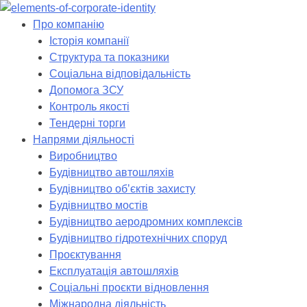
Skip
to
Про компанію
content
Історія компанії
Структура та показники
Соціальна відповідальність
Допомога ЗСУ
Контроль якості
Тендерні торги
Напрями діяльності
Виробництво
Будівництво автошляхів
Будівництво обʼєктів захисту
Будівництво мостів
Будівництво аеродромних комплексів
Будівництво гідротехнічних споруд
Проєктування
Експлуатація автошляхів
Соціальні проєкти відновлення
Міжнародна діяльність