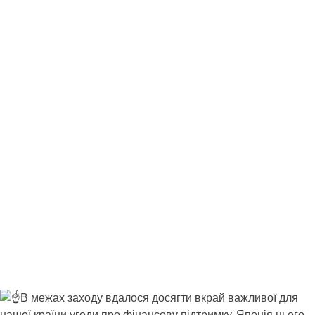
В межах заходу вдалося досягти вкрай важливої для
нашої країни угоди про фінансову підтримку. Японія цього