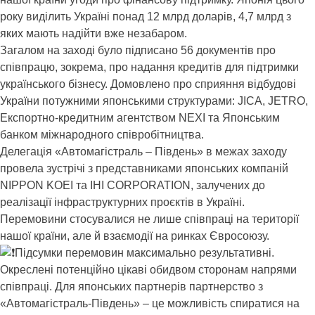
року виділить Україні понад 12 млрд доларів, 4,7 млрд з
яких мають надійти вже незабаром.
Загалом на заході було підписано 56 документів про
співпрацю, зокрема, про надання кредитів для підтримки
українського бізнесу. Домовлено про сприяння відбудові
України потужними японськими структурами: JICA, JETRO,
Експортно-кредитним агентством NEXI та Японським
банком міжнародного співробітництва.
Делегація «Автомагістраль – Південь» в межах заходу
провела зустрічі з представниками японських компаній
NIPPON KOEI та ІНІ CORPORATION, залучених до
реалізації інфраструктурних проєктів в Україні.
Перемовини стосувалися не лише співпраці на території
нашої країни, але й взаємодії на ринках Євросоюзу.
Підсумки перемовин максимально результативні.
Окреслені потенційно цікаві обидвом сторонам напрями
співпраці. Для японських партнерів партнерство з
«Автомагістраль-Південь» – це можливість спиратися на