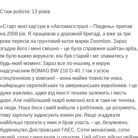
Стаж роботи: 13 років
«Старт моєї кар’єри в «Автомагістралі – Південь» припав
на 2008 рік. Я працював у дорожній бригаді, а вже за три
роки пересів на грунтовий каток марки Zoomlion. Зараз
згадую його і мені смішно – це була справжня шайтан-арба,
їм було важко керувати, він був старий і міг зламатись у
будь-який момент. Зараз все по-іншому, я керую
надсучасним BOMAG BW 216 D-40. І так з усією
спецтехнікою у компанії – вона майже повністю нова,
найкращих європейських та американських виробників. І це
дуже важливо, адже від якості техніки залежить і якість
доріг. Але найбільший скарб компанії все ж таки не техніка,
а люди. Наші боси самій вийшли з робітників, це розуміють,
тому зарплату індексують кожен рік. Якщо згадувати
найбільші проєкти у яких я брав участь – це, безумовно,
будівництво Дністровської ГАЕС. Сотні механізмів, сотні
людей, сотні самоскидів із грунтом. Цей об’єкт дійсно увійде