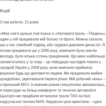
Водій
Стаж роботи: 15 років
«Моя сім’я щільно пов’язана із «Автомагістраль – Південь»,
адже у ній працювали мій батько та брати. Можна сказати,
що у нас сімейний підряд, або трудова дорожня династія. Я
почав працювати ще у 2006 році, компанія була зовсім
молода, було кілька сотень працівників. Що мені найбільше
запам’яталось у ту пору – це ліквідація наслідків повені у
західній Україні у 2009 році, коли компанія прийняла
рішення будь-що допомогти людям. Ми працювали майже
цілодобово, укріплювали береги річок. Мій робочий «кінь» –
старенький МАЗ. Із кожним роком спецтехніка змінювалась,
я пересідав на більш комфортні та технічні автомобілі.
Цьогоріч ми придбали вітчизняні трали TAD на базі
надсучасної техніки MAN. Керувати цією крихіткою – одне