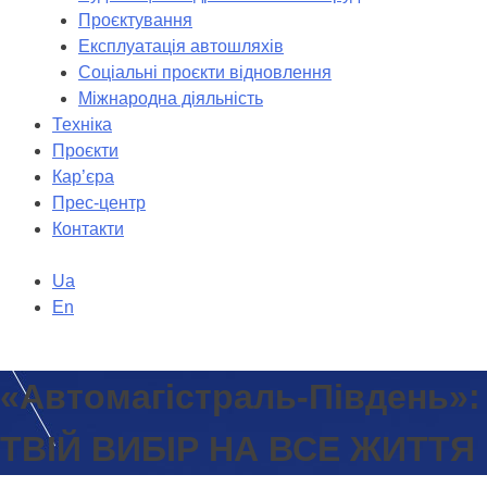
Проєктування
Експлуатація автошляхів
Соціальні проєкти відновлення
Міжнародна діяльність
Техніка
Проєкти
Кар’єра
Прес-центр
Контакти
Ua
En
«Автомагістраль-Південь»:
ТВІЙ ВИБІР НА ВСЕ ЖИТТЯ