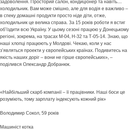
задоволення. Просторий салон, кондиціонер та навіть…
холодильник. Вам може смішно, але для водія е важливо –
в спеку домашні продукти просто ніде діти, отже,
холодильник це велика справа. За 15 років роботи я встиг
об’їздити всю Україну. У цьому сезоні працюю у Донецькому
регіоні, зокрема, на трасах М-04, Н-32 та Т-05-14. Знаю, що
наші хлопці працюють у Молдові. Чекаю, коли у нас
з’являться проекти у європейських країнах. Подивитесь на
якість наших доріг – вони не гірше європейських», –
поділився Олександр Добранюк.
«Найбільший скарб компанії – її працівники. Наші боси це
розуміють, тому зарплату індексують кожний рік»
Володимир Сокол, 59 років
Машиніст котка