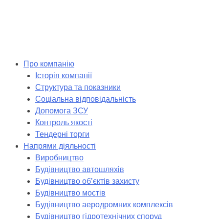
Skip
to
content
Про компанію
Історія компанії
Структура та показники
Соціальна відповідальність
Допомога ЗСУ
Контроль якості
Тендерні торги
Напрями діяльності
Виробництво
Будівництво автошляхів
Будівництво обʼєктів захисту
Будівництво мостів
Будівництво аеродромних комплексів
Будівництво гідротехнічних споруд