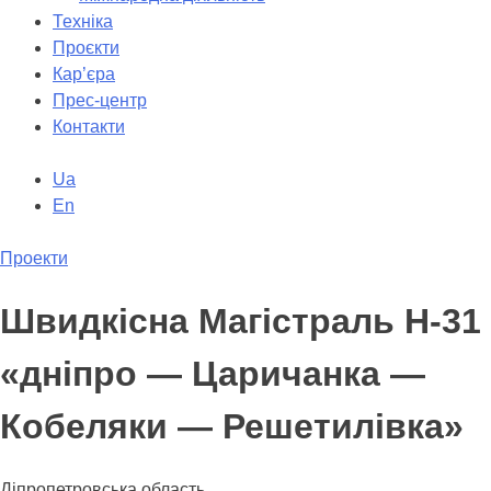
Техніка
Проєкти
Кар’єра
Прес-центр
Контакти
Ua
En
Проекти
Швидкісна Магістраль Н-31
«дніпро — Царичанка —
Кобеляки — Решетилівка»
Діпропетровська область