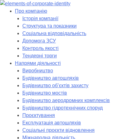
Skip
to
Про компанію
content
Історія компанії
Структура та показники
Соціальна відповідальність
Допомога ЗСУ
Контроль якості
Тендерні торги
Напрями діяльності
Виробництво
Будівництво автошляхів
Будівництво обʼєктів захисту
Будівництво мостів
Будівництво аеродромних комплексів
Будівництво гідротехнічних споруд
Проєктування
Експлуатація автошляхів
Соціальні проєкти відновлення
Міжнародна діяльність