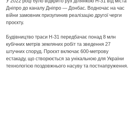
У 2022 році було відкрито рух ділянкою Н-31 від міста
Дніпро до каналу Дніпро — Донбас. Водночас на час
війни замовник призупинив реалізацію другої черги
проєкту.
Будівництво траси Н-31 передбачає понад 8 млн
кубічних метрів земляних робіт та зведення 27
штучних споруд. Проєкт включає 600-метрову
естакаду, що створюється за унікальною для України
технологією поздовжнього насуву та постнапруження.