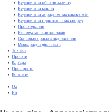
Будівництво обʼєктів захисту
Будівництво мостів
Будівництво аеродромних комплексів
Будівництво гідротехнічних споруд
Проєктування
Експлуатація автошляхів
Соціальні проєкти відновлення
Міжнародна діяльність
Техніка
Проєкти
Кар’єра
Прес-центр
Контакти
Ua
En