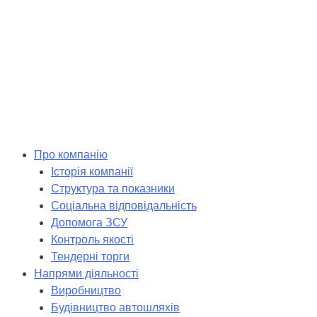
Skip
to
content
Про компанію
Історія компанії
Структура та показники
Соціальна відповідальність
Допомога ЗСУ
Контроль якості
Тендерні торги
Напрями діяльності
Виробництво
Будівництво автошляхів