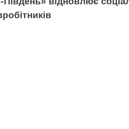
-Південь» відновлює соціал
вробітників