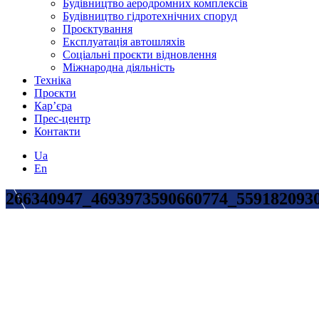
Будівництво аеродромних комплексів
Будівництво гідротехнічних споруд
Проєктування
Експлуатація автошляхів
Соціальні проєкти відновлення
Міжнародна діяльність
Техніка
Проєкти
Кар’єра
Прес-центр
Контакти
Ua
En
266340947_4693973590660774_559182093