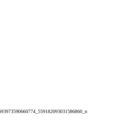
693973590660774_559182093031586860_n