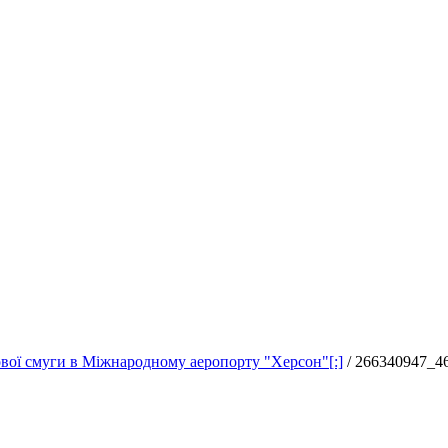
ової смуги в Міжнародному аеропорту "Херсон"[:]
/
266340947_4