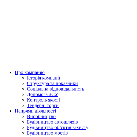
Skip
to
content
Про компанію
Історія компанії
Структура та показники
Соціальна відповідальність
Допомога ЗСУ
Контроль якості
Тендерні торги
Напрями діяльності
Виробництво
Будівництво автошляхів
Будівництво обʼєктів захисту
Будівництво мостів