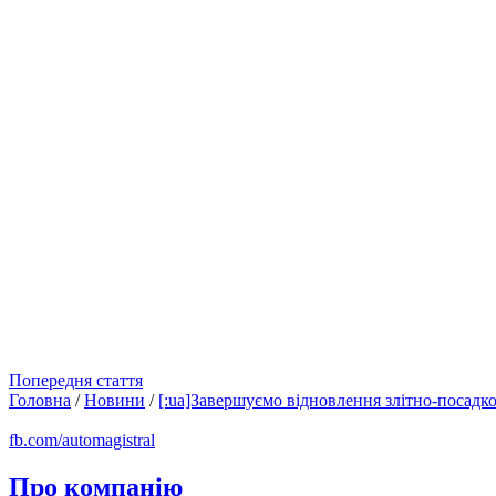
Попередня стаття
Головна
/
Новини
/
[:ua]Завершуємо відновлення злітно-посадк
fb.com/automagistral
Про компанію