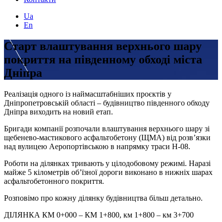
Ua
En
Старт влаштування верхнього шару
покриття на південному обході міста
Дніпра
Реалізація одного із наймасштабніших проєктів у
Дніпропетровській області – будівництво південного обходу
Дніпра виходить на новий етап.
Бригади компанії розпочали влаштування верхнього шару зі
щебенево-мастикового асфальтобетону (ЩМА) від розв’язки
над вулицею Аеропортівською в напрямку траси Н-08.
Роботи на ділянках тривають у цілодобовому режимі. Наразі
майже 5 кілометрів об’їзної дороги виконано в нижніх шарах
асфальтобетонного покриття.
Розповімо про кожну ділянку будівництва більш детально.
ДІЛЯНКА КМ 0+000 – КМ 1+800, км 1+800 – км 3+700