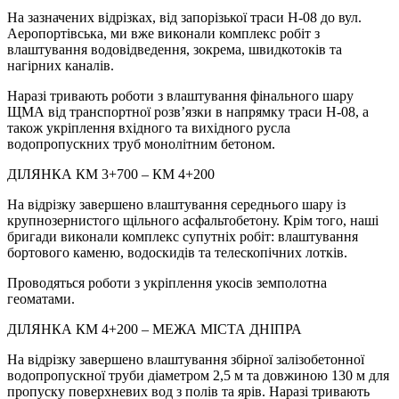
На зазначених відрізках, від запорізької траси Н-08 до вул.
Аеропортівська, ми вже виконали комплекс робіт з
влаштування водовідведення, зокрема, швидкотоків та
нагірних каналів.
Наразі тривають роботи з влаштування фінального шару
ЩМА від транспортної розв’язки в напрямку траси Н-08, а
також укріплення вхідного та вихідного русла
водопропускних труб монолітним бетоном.
ДІЛЯНКА КМ 3+700 – КМ 4+200
На відрізку завершено влаштування середнього шару із
крупнозернистого щільного асфальтобетону. Крім того, наші
бригади виконали комплекс супутніх робіт: влаштування
бортового каменю, водоскидів та телескопічних лотків.
Проводяться роботи з укріплення укосів земполотна
геоматами.
ДІЛЯНКА КМ 4+200 – МЕЖА МІСТА ДНІПРА
На відрізку завершено влаштування збірної залізобетонної
водопропускної труби діаметром 2,5 м та довжиною 130 м для
пропуску поверхневих вод з полів та ярів. Наразі тривають