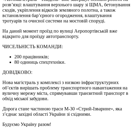
розв’язці: влаштування верхнього шару зі ЩМА, бетонування
сходів, укріплення відкосів земляного полотна, а також
встановлення бар’єрного огородження, влаштування
тротуарів та очисної системи на мостовій споруді.
На даний момент проїзд по вулиці Аеропортівській вже
відкрито для проїзду автотранспорту.
ЧИСЕЛЬНІСТЬ КОМАНДИ:
200 працівників;
80 одиниць спецтехніки.
ДОВІДКОВО:
Нова магістраль у комплексі з низкою інфраструктурних
об’єктів вирішать проблему транспортного навантаження на
вуличну мережу міста, спрямувавши транзитний транспорт в
обхід міської забудови.
Дорога стане частиною траси М-30 «Стрий-Ізварине», яка
з’єднає західні області України зі східними.
Будуємо Україну разом!