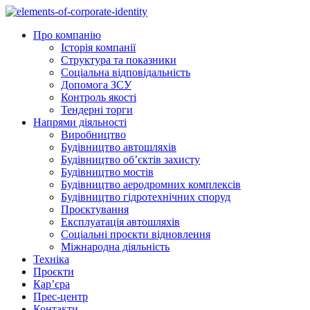
Skip
to
Про компанію
content
Історія компанії
Структура та показники
Соціальна відповідальність
Допомога ЗСУ
Контроль якості
Тендерні торги
Напрями діяльності
Виробництво
Будівництво автошляхів
Будівництво обʼєктів захисту
Будівництво мостів
Будівництво аеродромних комплексів
Будівництво гідротехнічних споруд
Проєктування
Експлуатація автошляхів
Соціальні проєкти відновлення
Міжнародна діяльність
Техніка
Проєкти
Кар’єра
Прес-центр
Контакти