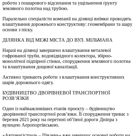
роботи з пошарового відсипання та ущільнення ґрунту
земляного полотна над трубою.
Паралельно спеціалісти компанії на ділянці виїмки проводять
влаштування дорожнього конструктиву: геомембрани та шару
основи з піску.
ДІЛЯНКА ВІД МЕЖІ МІСТА ДО ВУЛ. МІЛЬМАНА
Наразі на ділянці завершено влаштування металевої
гофрованої труби, водовідвідного колектора, збірно-
монолітної підпірної стінки, спорудження земляного полотна
та влаштування дощової каналізації.
Активно тривають роботи з влаштування конструктивних
шарів дорожнього одягу.
БУДІВНИЦТВО ДВОРІВНЕВОЇ ТРАНСПОРТНОЇ
РОЗВ’ЯЗКИ
Один із найважливіших етапів проєкту – будівництво
дворівневої транспортної розв’язки. Її спорудження триває з
березня 2021 року на перетині об’їзної дороги Дніпра з
вулицею Аеропортівською.
«Автомагістраль – Південь» вже завершує основні роботи на