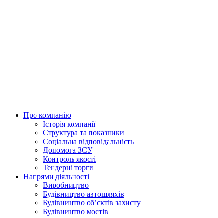
Skip
to
content
Про компанію
Історія компанії
Структура та показники
Соціальна відповідальність
Допомога ЗСУ
Контроль якості
Тендерні торги
Напрями діяльності
Виробництво
Будівництво автошляхів
Будівництво обʼєктів захисту
Будівництво мостів