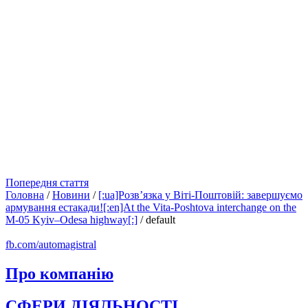
Попередня стаття
Головна
/
Новини
/
[:ua]Розв’язка у Віті-Поштовій: завершуємо
армування естакади![:en]At the Vita-Poshtova interchange on the
M-05 Kyiv–Odesa highway[:]
/
default
fb.com/automagistral
Про компанію
СФЕРИ ДІЯЛЬНОСТІ