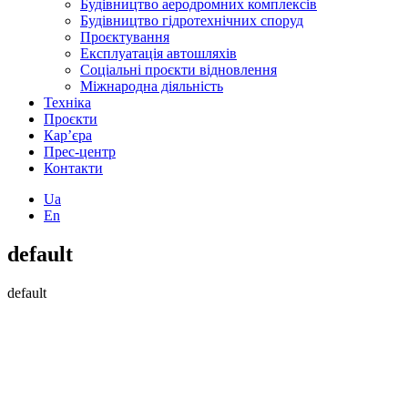
Будівництво аеродромних комплексів
Будівництво гідротехнічних споруд
Проєктування
Експлуатація автошляхів
Соціальні проєкти відновлення
Міжнародна діяльність
Техніка
Проєкти
Кар’єра
Прес-центр
Контакти
Ua
En
default
default