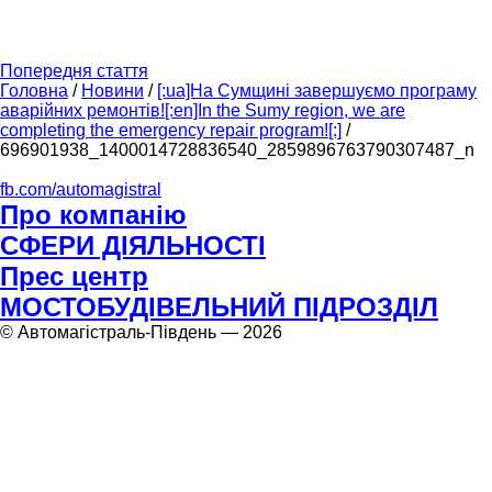
Попередня стаття
Головна
/
Новини
/
[:ua]На Сумщині завершуємо програму
аварійних ремонтів![:en]In the Sumy region, we are
completing the emergency repair program![:]
/
696901938_1400014728836540_2859896763790307487_n
fb.com/automagistral
Про компанію
СФЕРИ ДІЯЛЬНОСТІ
Прес центр
МОСТОБУДІВЕЛЬНИЙ ПІДРОЗДІЛ
© Автомагістраль-Південь — 2026