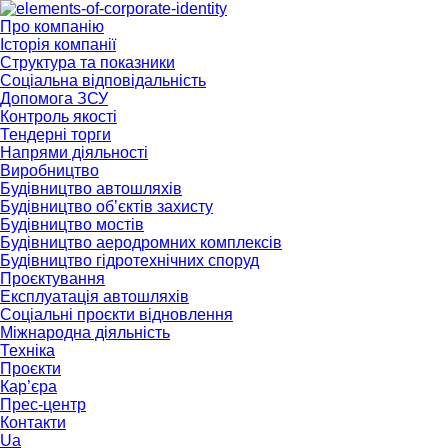
Skip
to
Про компанію
content
Історія компанії
Структура та показники
Соціальна відповідальність
Допомога ЗСУ
Контроль якості
Тендерні торги
Напрями діяльності
Виробництво
Будівництво автошляхів
Будівництво обʼєктів захисту
Будівництво мостів
Будівництво аеродромних комплексів
Будівництво гідротехнічних споруд
Проєктування
Експлуатація автошляхів
Соціальні проєкти відновлення
Міжнародна діяльність
Техніка
Проєкти
Кар’єра
Прес-центр
Контакти
Ua