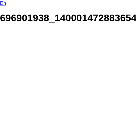
En
696901938_14000147288365