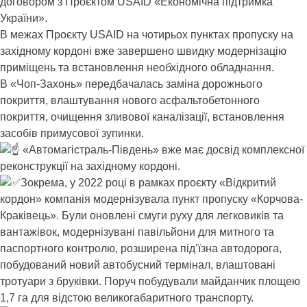
договором з Проєктом USAID «Економічна підтримка
України».
В межах Проєкту USAID на чотирьох пунктах пропуску на
західному кордоні вже завершено швидку модернізацію
приміщень та встановлення необхідного обладнання.
В «Чоп-Захонь» передбачалась заміна дорожнього
покриття, влаштування нового асфальтобетонного
покриття, очищення зливової каналізації, встановлення
засобів примусової зупинки.
«Автомагістраль-Південь» вже має досвід комплексної
реконструкції на західному кордоні.
Зокрема, у 2022 році в рамках проєкту «Відкритий
кордон» компанія модернізувала пункт пропуску «Корчова-
Краківець». Були оновлені смуги руху для легковиків та
вантажівок, модернізувані павільйони для митного та
паспортного контролю, розширена під’їзна автодорога,
побудований новий автобусний термінал, влаштовані
тротуари з бруківки. Поруч побудували майданчик площею
1,7 га для відстою великогабаритного транспорту.