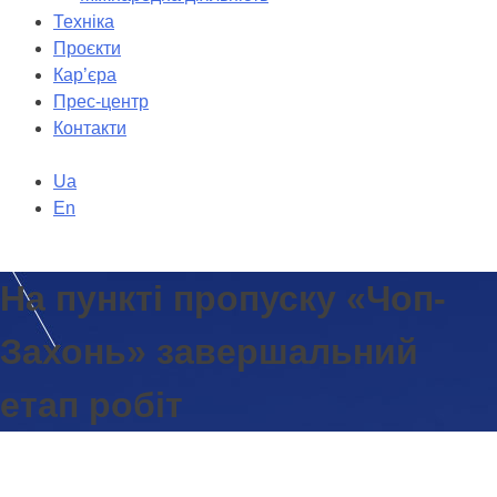
Техніка
Проєкти
Кар’єра
Прес-центр
Контакти
Ua
En
На пункті пропуску «Чоп-
Захонь» завершальний
етап робіт