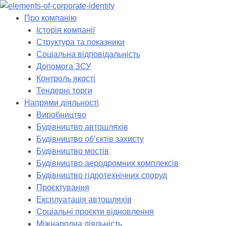
Skip
to
Про компанію
content
Історія компанії
Структура та показники
Соціальна відповідальність
Допомога ЗСУ
Контроль якості
Тендерні торги
Напрями діяльності
Виробництво
Будівництво автошляхів
Будівництво обʼєктів захисту
Будівництво мостів
Будівництво аеродромних комплексів
Будівництво гідротехнічних споруд
Проєктування
Експлуатація автошляхів
Соціальні проєкти відновлення
Міжнародна діяльність