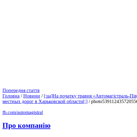
Попередня стаття
Головна
/
Новини
/
[:ua]На початку травня «Автомагістраль-Пів
местных дорог в Харьковской области[:]
/
photo53911243572055
fb.com/automagistral
Про компанію