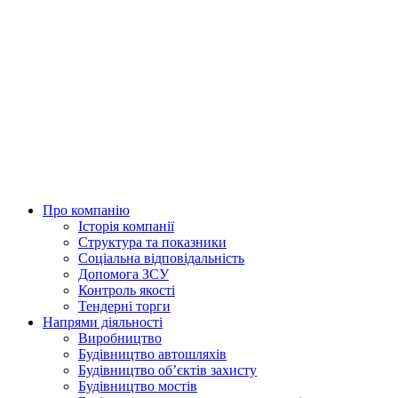
Skip
to
content
Про компанію
Історія компанії
Структура та показники
Соціальна відповідальність
Допомога ЗСУ
Контроль якості
Тендерні торги
Напрями діяльності
Виробництво
Будівництво автошляхів
Будівництво обʼєктів захисту
Будівництво мостів