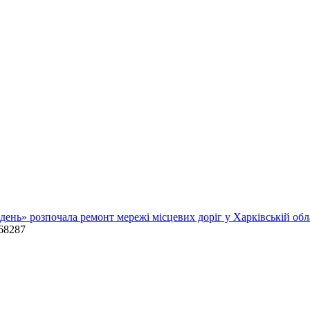
день» розпочала ремонт мережі місцевих доріг у Харківській об
68287