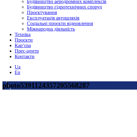
Будівництво аеродромних комплексів
Будівництво гідротехнічних споруд
Проєктування
Експлуатація автошляхів
Соціальні проєкти відновлення
Міжнародна діяльність
Техніка
Проєкти
Кар’єра
Прес-центр
Контакти
Ua
En
photo5391124357205568287