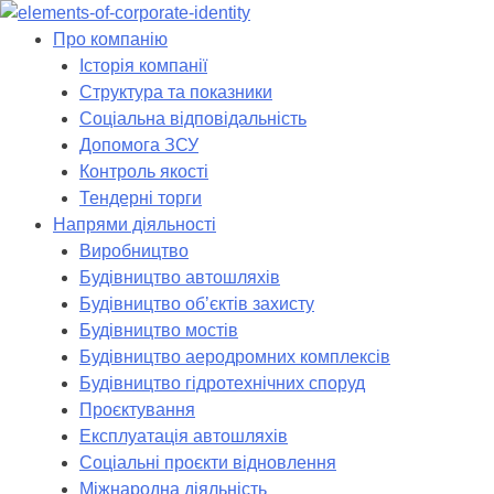
Skip
to
Про компанію
content
Історія компанії
Структура та показники
Соціальна відповідальність
Допомога ЗСУ
Контроль якості
Тендерні торги
Напрями діяльності
Виробництво
Будівництво автошляхів
Будівництво обʼєктів захисту
Будівництво мостів
Будівництво аеродромних комплексів
Будівництво гідротехнічних споруд
Проєктування
Експлуатація автошляхів
Соціальні проєкти відновлення
Міжнародна діяльність