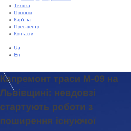
Техніка
Проєкти
Кар’єра
Прес-центр
Контакти
Ua
En
Капремонт траси М-09 на
Львівщині: невдовзі
стартують роботи з
поширення існуючої