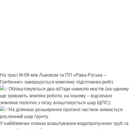
На трасі М-09 між Львовом та ПП «Рава-Руська –
Гребенне» завершується комплекс підготовчих робіт.
Облаштовуються два об’їзди навколо мостів (на одному
ще тривають земляні роботи, на іншому – відсипано
земляне полотно з піску, влаштовується шар ЩПС);
На ділянках розширення проїзної частини знімається
рослинний шар ґрунту.
У найближчих планах влаштування водопропускних труб та