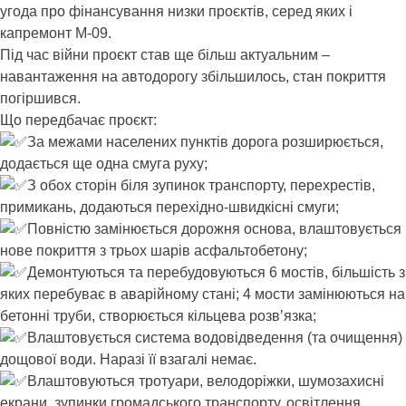
угода про фінансування низки проєктів, серед яких і
капремонт М-09.
Під час війни проєкт став ще більш актуальним –
навантаження на автодорогу збільшилось, стан покриття
погіршився.
Що передбачає проєкт:
За межами населених пунктів дорога розширюється,
додається ще одна смуга руху;
З обох сторін біля зупинок транспорту, перехрестів,
примикань, додаються перехідно-швидкісні смуги;
Повністю замінюється дорожня основа, влаштовується
нове покриття з трьох шарів асфальтобетону;
Демонтуються та перебудовуються 6 мостів, більшість з
яких перебуває в аварійному стані; 4 мости замінюються на
бетонні труби, створюється кільцева розв’язка;
Влаштовується система водовідведення (та очищення)
дощової води. Наразі її взагалі немає.
Влаштовуються тротуари, велодоріжки, шумозахисні
екрани, зупинки громадського транспорту, освітлення,