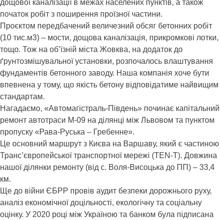
дощової каналізації в межах населених пунктів, а також
початок робіт з поширення проїзної частини.
Проєктом передбачений величезний обсяг бетонних робіт
(10 тис.м3) – мости, дощова каналізація, прикромкові лотки,
тощо. Тож на об’їзній міста Жовква, на додаток до
ґрунтозмішувальної установки, розпочалось влаштування
фундаментів бетонного заводу. Наша компанія хоче бути
впевнена у тому, що якість бетону відповідатиме найвищим
стандартам.
Нагадаємо, «Автомагістраль-Південь» починає капітальний
ремонт автотраси М-09 на ділянці між Львовом та пунктом
пропуску «Рава-Руська – Гребенне».
Це основний маршрут з Києва на Варшаву, який є частиною
Транс’європейської транспортної мережі (TEN-T). Довжина
нашої ділянки ремонту (від с. Воля-Висоцька до ПП) – 33,4
км.
Ще до війни ЄБРР провів аудит безпеки дорожнього руху,
аналіз економічної доцільності, екологічну та соціальну
оцінку. У 2020 році між Україною та банком була підписана