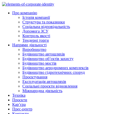
Skip
to
Про компанію
content
Історія компанії
Структура та показники
Соціальна відповідальність
Допомога ЗСУ
Контроль якості
Тендерні торги
Напрями діяльності
Виробництво
Будівництво автошляхів
Будівництво обʼєктів захисту
Будівництво мостів
Будівництво аеродромних комплексів
Будівництво гідротехнічних споруд
Проєктування
Експлуатація автошляхів
Соціальні проєкти відновлення
Міжнародна діяльність
Техніка
Проєкти
Кар’єра
Прес-центр
Контакти