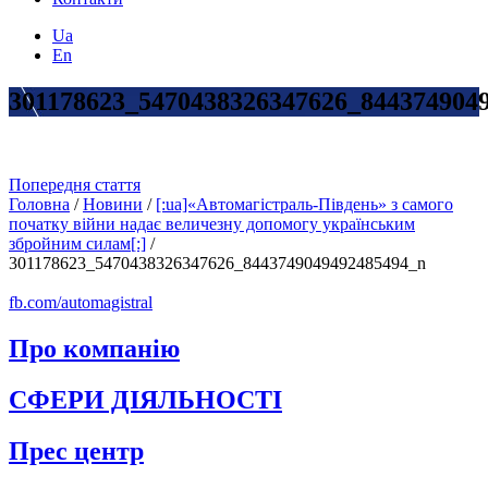
Ua
En
301178623_5470438326347626_844374904
Попередня стаття
Головна
/
Новини
/
[:ua]«Автомагістраль-Південь» з самого
початку війни надає величезну допомогу українським
збройним силам[:]
/
301178623_5470438326347626_8443749049492485494_n
fb.com/automagistral
Про компанію
СФЕРИ ДІЯЛЬНОСТІ
Прес центр