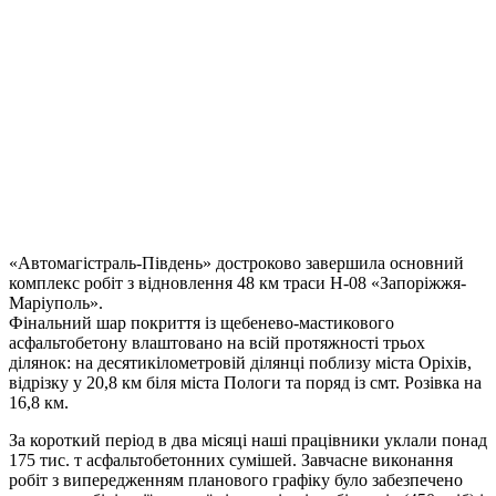
«Автомагістраль-Південь» достроково завершила основний
комплекс робіт з відновлення 48 км траси Н-08 «Запоріжжя-
Маріуполь».
Фінальний шар покриття із щебенево-мастикового
асфальтобетону влаштовано на всій протяжності трьох
ділянок: на десятикілометровій ділянці поблизу міста Оріхів,
відрізку у 20,8 км біля міста Пологи та поряд із смт. Розівка на
16,8 км.
За короткий період в два місяці наші працівники уклали понад
175 тис. т асфальтобетонних сумішей. Завчасне виконання
робі
т з випередженням планового графіку було забезпечено