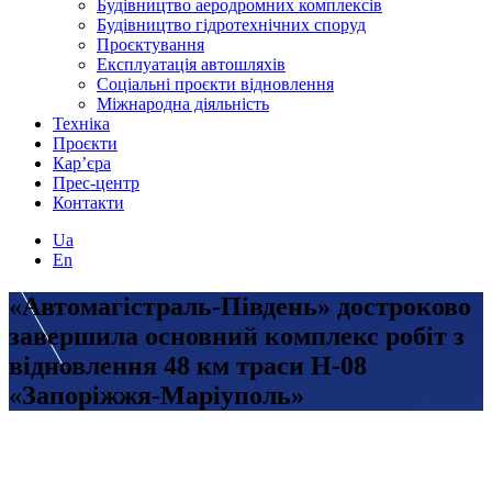
Будівництво аеродромних комплексів
Будівництво гідротехнічних споруд
Проєктування
Експлуатація автошляхів
Соціальні проєкти відновлення
Міжнародна діяльність
Техніка
Проєкти
Кар’єра
Прес-центр
Контакти
Ua
En
«Автомагістраль-Південь» достроково
завершила основний комплекс робіт з
відновлення 48 км траси Н-08
«Запоріжжя-Маріуполь»