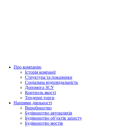
Skip
to
content
Про компанію
Історія компанії
Структура та показники
Соціальна відповідальність
Допомога ЗСУ
Контроль якості
Тендерні торги
Напрями діяльності
Виробництво
Будівництво автошляхів
Будівництво обʼєктів захисту
Будівництво мостів