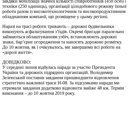
завдяки мобілізації значної кількості співробітників (450 осіб) і
техніки (250 одиниць), організації цілодобового режиму їхньої
роботи разом із високотехнологічним та високопродуктивним
обладнанням компанії, що розміщене у цьому регіоні.
Наразі на трасі роботи тривають – дорожні будівельники
виконують асфальтування з’їздів. Окремі бригади паралельно
займаються облаштуванням узбіч, встановлюють дорожні
знаки, бар’єрне огородження та наносять дорожню розмітку.
До 10 жовтня, як і очікувалось, ми завершимо всі роботи на
«дорозі життя».
ДОВІДКОВО:
У середині липня відбулась нарада за участю Президента
України та дорожніх підрядних організацій. Володимир
Зеленський поставив завдання пришвидшити відновлення
стратегічно важливої траси Н-08. За підсумками наради ми
отримали завдання додатково відновити майже 48 км. Термін
виконання – до 10 жовтня 2019 року.