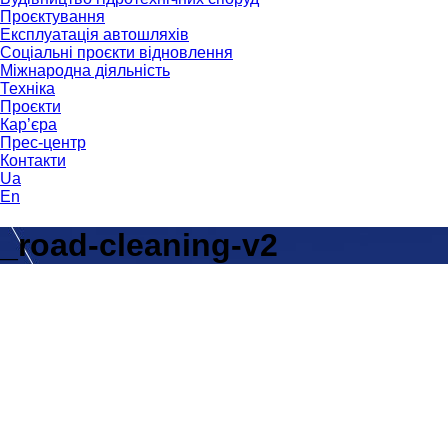
Проєктування
Експлуатація автошляхів
Соціальні проєкти відновлення
Міжнародна діяльність
Техніка
Проєкти
Кар’єра
Прес-центр
Контакти
Ua
En
_road-cleaning-v2