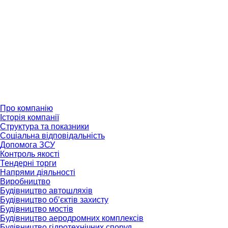
Skip
to
content
Про компанію
Історія компанії
Структура та показники
Соціальна відповідальність
Допомога ЗСУ
Контроль якості
Тендерні торги
Напрями діяльності
Виробництво
Будівництво автошляхів
Будівництво обʼєктів захисту
Будівництво мостів
Будівництво аеродромних комплексів
Будівництво гідротехнічних споруд