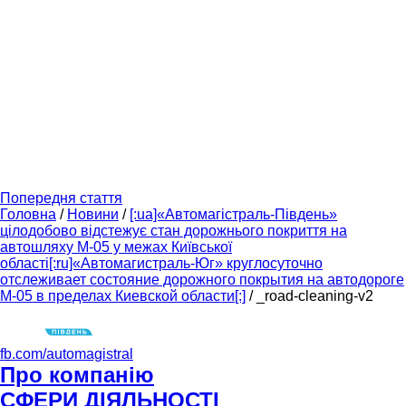
Попередня стаття
Головна
/
Новини
/
[:ua]«Автомагістраль-Південь»
цілодобово відстежує стан дорожнього покриття на
автошляху М-05 у межах Київської
області[:ru]«Автомагистраль-Юг» круглосуточно
отслеживает состояние дорожного покрытия на автодороге
М-05 в пределах Киевской области[:]
/
_road-cleaning-v2
fb.com/automagistral
Про компанію
СФЕРИ ДІЯЛЬНОСТІ