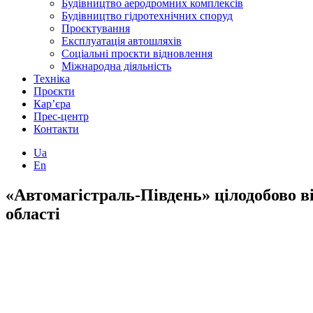
Будівництво аеродромних комплексів
Будівництво гідротехнічних споруд
Проєктування
Експлуатація автошляхів
Соціальні проєкти відновлення
Міжнародна діяльність
Техніка
Проєкти
Кар’єра
Прес-центр
Контакти
Ua
En
«Автомагістраль-Південь» цілодобово в
області