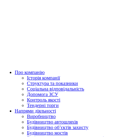
Skip
to
content
Про компанію
Історія компанії
Структура та показники
Соціальна відповідальність
Допомога ЗСУ
Контроль якості
Тендерні торги
Напрями діяльності
Виробництво
Будівництво автошляхів
Будівництво обʼєктів захисту
Будівництво мостів