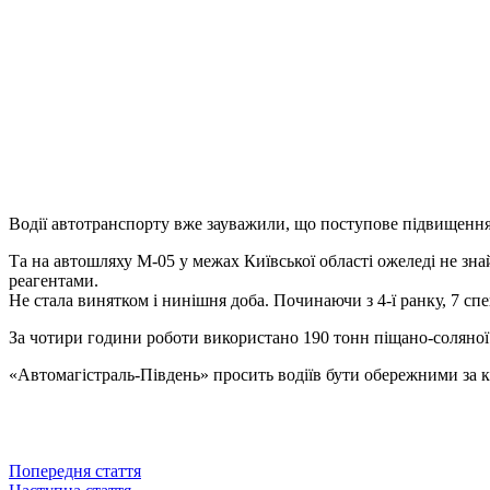
Водії автотранспорту вже зауважили, що поступове підвищення
Та на автошляху М-05 у межах Київської області ожеледі не зн
реагентами.
Не стала винятком і нинішня доба. Починаючи з 4-ї ранку, 7 с
За чотири години роботи використано 190 тонн піщано-соляної 
«Автомагістраль-Південь» просить водіїв бути обережними за к
Попередня стаття