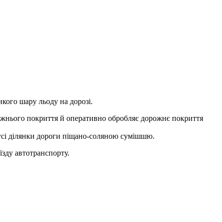
кого шару льоду на дорозі.
рожнього покриття й оперативно обробляє дорожнє покриття
сі ділянки дороги пі
щано-соляною сумішшю.
їзду автотранспорту.