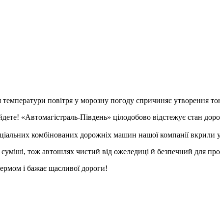
 температури повітря у морозну погоду спричиняє утворення тон
айдете! «Автомагістраль-Південь» цілодобово відстежує стан до
пеціальних комбінованих дорожніх машин нашої компанії вкрили у
суміші, тож автошлях чистий від ожеледиці й безпечний для про
ермом і бажає щасливої дороги!