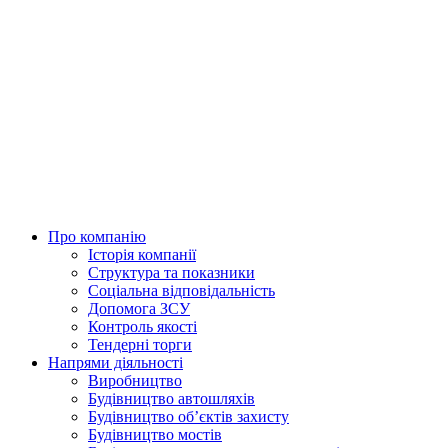
Skip
to
content
Про компанію
Історія компанії
Структура та показники
Соціальна відповідальність
Допомога ЗСУ
Контроль якості
Тендерні торги
Напрями діяльності
Виробництво
Будівництво автошляхів
Будівництво обʼєктів захисту
Будівництво мостів