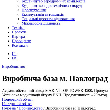
Будівництво аеродромних комплексів
Будівництво гідротехнічних споруд
Проєктування
Експлуатація автошляхів
Соціальні проєкти відновлення
Міжнародна діяльність
Техніка
Проєкти
Кар’єра
Прес-центр
Контакти
Ua
En
Виробництво
Виробнича база м. Павлоград
Асфальтобетонний завод MARINI TOP TOWER 4500. Продуктивн
Установка модифікації бітуму ENH. Продуктивність - 20 т/год
Попередній об'єкт
Наступний об'єкт
Головна
/
Производство
/
Виробнича база м. Павлоград