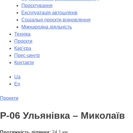
Проєктування
Експлуатація автошляхів
Соціальні проєкти відновлення
Міжнародна діяльність
Техніка
Проєкти
Кар’єра
Прес-центр
Контакти
Ua
En
Проекти
Р-06 Ульянівка – Миколаїв
Протяжність ділянки:
24,1 км