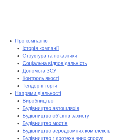
Skip
to
content
Про компанію
Історія компанії
Структура та показники
Соціальна відповідальність
Допомога ЗСУ
Контроль якості
Тендерні торги
Напрями діяльності
Виробництво
Будівництво автошляхів
Будівництво обʼєктів захисту
Будівництво мостів
Будівництво аеродромних комплексів
Будівництво гідротехнічних споруд