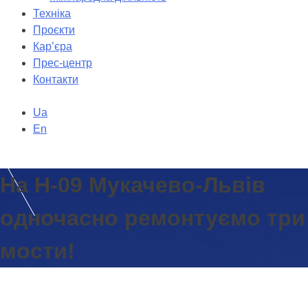
Техніка
Проєкти
Кар’єра
Прес-центр
Контакти
Ua
En
На Н-09 Мукачево-Львів
одночасно ремонтуємо три
мости!