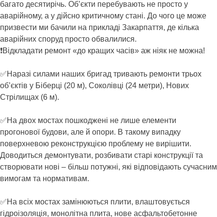
багато десятирічь. Об’єкти перебувають не просто у
аварійному, а у дійсно критичному стані. До чого це може
призвести ми бачили на прикладі Закарпаття, де кілька
аварійних споруд просто обвалилися.
❗️Відкладати ремонт «до кращих часів» аж ніяк не можна!
✅Наразі силами наших бригад тривають ремонти трьох
об’єктів у Біберці (20 м), Соколівці (24 метри), Нових
Стрілищах (6 м).
✅На двох мостах пошкоджені не лише елементи
прогонової будови, але й опори. В такому випадку
поверхневою реконструкцією проблему не вирішити.
Доводиться демонтувати, розбивати старі конструкції та
створювати нові – більш потужні, які відповідають сучасним
вимогам та нормативам.
✅На всіх мостах замінюються плити, влаштовується
гідроізоляція, монолітна плита, нове асфальтобетонне