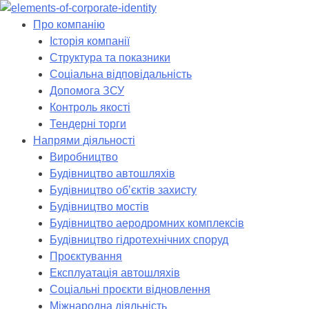
Skip
to
Про компанію
content
Історія компанії
Структура та показники
Соціальна відповідальність
Допомога ЗСУ
Контроль якості
Тендерні торги
Напрями діяльності
Виробництво
Будівництво автошляхів
Будівництво обʼєктів захисту
Будівництво мостів
Будівництво аеродромних комплексів
Будівництво гідротехнічних споруд
Проєктування
Експлуатація автошляхів
Соціальні проєкти відновлення
Міжнародна діяльність