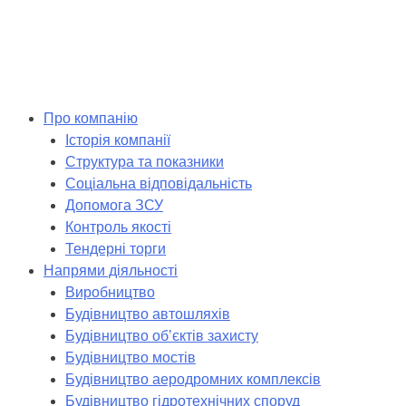
Skip
to
content
Про компанію
Історія компанії
Структура та показники
Соціальна відповідальність
Допомога ЗСУ
Контроль якості
Тендерні торги
Напрями діяльності
Виробництво
Будівництво автошляхів
Будівництво обʼєктів захисту
Будівництво мостів
Будівництво аеродромних комплексів
Будівництво гідротехнічних споруд