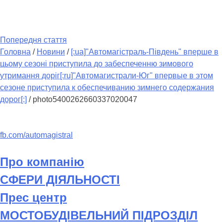
Попередня стаття
Головна
/
Новини
/
[:ua]"Автомагістраль-Південь" вперше в
цьому сезоні приступила до забеспеченню зимового
утримання доріг[:ru]"Автомагистрали-Юг" впервые в этом
сезоне приступила к обеспечиванию зимнего содержания
дорог[:]
/
photo5400262660337020047
fb.com/automagistral
Про компанію
СФЕРИ ДІЯЛЬНОСТІ
Прес центр
МОСТОБУДІВЕЛЬНИЙ ПІДРОЗДІЛ