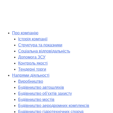
Skip
to
content
Про компанію
Історія компанії
Структура та показники
Соціальна відповідальність
Допомога ЗСУ
Контроль якості
Тендерні торги
Напрями діяльності
Виробництво
Будівництво автошляхів
Будівництво обʼєктів захисту
Будівництво мостів
Будівництво аеродромних комплексів
Будівництво гідротехнічних споруд