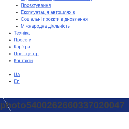
Проєктування
Експлуатація автошляхів
Соціальні проєкти відновлення
Міжнародна діяльність
Техніка
Проєкти
Кар’єра
Прес-центр
Контакти
Ua
En
photo5400262660337020047