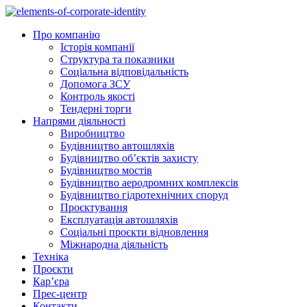
Skip
to
Про компанію
content
Історія компанії
Структура та показники
Соціальна відповідальність
Допомога ЗСУ
Контроль якості
Тендерні торги
Напрями діяльності
Виробництво
Будівництво автошляхів
Будівництво обʼєктів захисту
Будівництво мостів
Будівництво аеродромних комплексів
Будівництво гідротехнічних споруд
Проєктування
Експлуатація автошляхів
Соціальні проєкти відновлення
Міжнародна діяльність
Техніка
Проєкти
Кар’єра
Прес-центр
Контакти