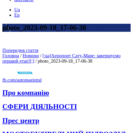
Ua
En
photo_2023-09-18_17-06-38
Попередня стаття
Головна
/
Новини
/
[:ua]Аеропорт Сату-Маре: завершуємо
перший етап![:]
/
photo_2023-09-18_17-06-38
fb.com/automagistral
Про компанію
СФЕРИ ДІЯЛЬНОСТІ
Прес центр