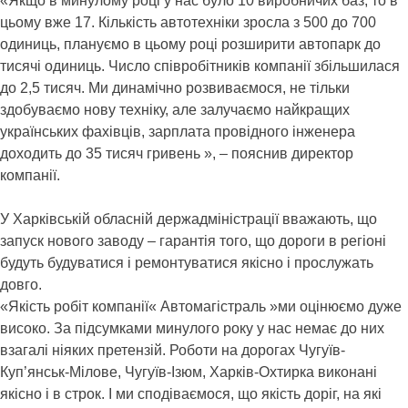
«Якщо в минулому році у нас було 10 виробничих баз, то в
цьому вже 17. Кількість автотехніки зросла з 500 до 700
одиниць, плануємо в цьому році розширити автопарк до
тисячі одиниць. Число співробітників компанії збільшилася
до 2,5 тисяч. Ми динамічно розвиваємося, не тільки
здобуваємо нову техніку, але залучаємо найкращих
українських фахівців, зарплата провідного інженера
доходить до 35 тисяч гривень », – пояснив директор
компанії.
У Харківській обласній держадміністрації вважають, що
запуск нового заводу – гарантія того, що дороги в регіоні
будуть будуватися і ремонтуватися якісно і прослужать
довго.
«Якість робіт компанії« Автомагістраль »ми оцінюємо дуже
високо. За підсумками минулого року у нас немає до них
взагалі ніяких претензій. Роботи на дорогах Чугуїв-
Куп’янськ-Мілове, Чугуїв-Ізюм, Харків-Охтирка виконані
якісно і в строк. І ми сподіваємося, що якість доріг, на які