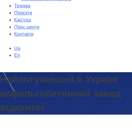
Техніка
Проєкти
Кар’єра
Прес-центр
Контакти
Ua
En
Найпотужніший в Україні
асфальтобетонний завод
відкрито!