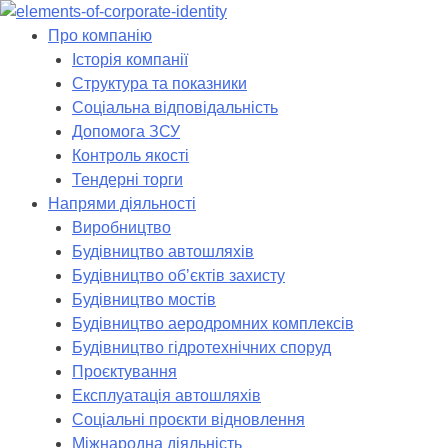
Skip
to
Про компанію
content
Історія компанії
Структура та показники
Соціальна відповідальність
Допомога ЗСУ
Контроль якості
Тендерні торги
Напрями діяльності
Виробництво
Будівництво автошляхів
Будівництво обʼєктів захисту
Будівництво мостів
Будівництво аеродромних комплексів
Будівництво гідротехнічних споруд
Проєктування
Експлуатація автошляхів
Соціальні проєкти відновлення
Міжнародна діяльність