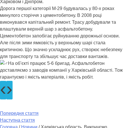
Харковом і Дніпром.
Дорога першої категорії М-29 будувалась у 80-х роках
минулого сторіччя з цементобетону. В 2008 році
виконувався капітальний ремонт. Трасу добудували та
влаштували верхній шар з асфальтобетону.
Цементобетон запобігає руйнуванню дорожньої основи.
Але після зими ямковість у верхньому шарі стала
критичною. Що значно ускладнює рух, створює небезпеку
для транспорту та збільшує час доставки вантажів.
На об’єкті працює 5-6 бригад. Асфальтобетон
доставляємо з заводів компанії у Харківській області. Тож
гарантуємо і якість матеріалів, і якість робіт.
‹
›
Попередня стаття
Наступна стаття
Головна
/
Новини
/
Харківська область. Виконуємо