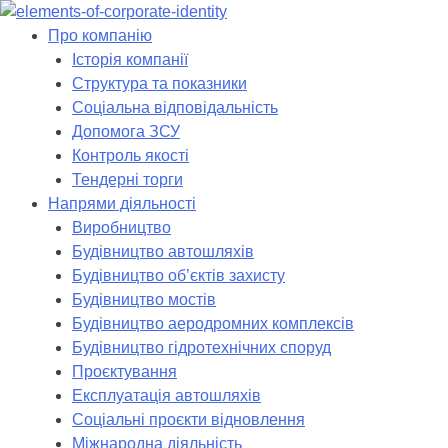
Skip
to
Про компанію
content
Історія компанії
Структура та показники
Соціальна відповідальність
Допомога ЗСУ
Контроль якості
Тендерні торги
Напрями діяльності
Виробництво
Будівництво автошляхів
Будівництво обʼєктів захисту
Будівництво мостів
Будівництво аеродромних комплексів
Будівництво гідротехнічних споруд
Проєктування
Експлуатація автошляхів
Соціальні проєкти відновлення
Міжнародна діяльність