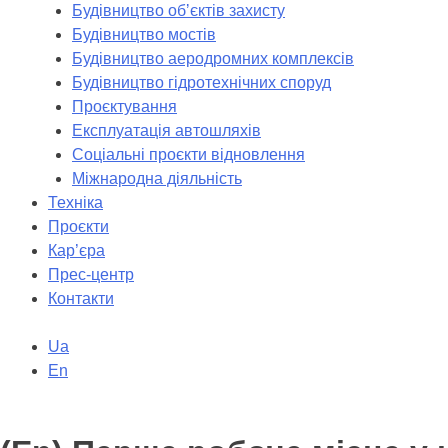
Будівництво обʼєктів захисту
Будівництво мостів
Будівництво аеродромних комплексів
Будівництво гідротехнічних споруд
Проєктування
Експлуатація автошляхів
Соціальні проєкти відновлення
Міжнародна діяльність
Техніка
Проєкти
Кар’єра
Прес-центр
Контакти
Ua
En