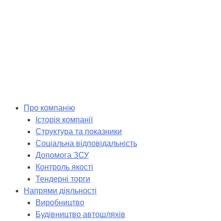
Skip
to
content
Про компанію
Історія компанії
Структура та показники
Соціальна відповідальність
Допомога ЗСУ
Контроль якості
Тендерні торги
Напрями діяльності
Виробництво
Будівництво автошляхів