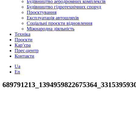
Будівництво аеродромних комплексів
Будівництво гідротехнічних споруд
Проєктування
Експлуатація автошляхів
Соціальні проєкти відновлення
Міжнародна діяльність
Техніка
Проєкти
Кар’єра
Прес-центр
Контакти
Ua
En
689791213_1394959822675364_331539593