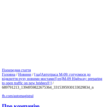
Попередня стаття
Головна
/
Новини
/
[:ua]Автотраса М-09: готуємося до
відкриття руху новими мостами![:en]M-09 Highway: preparing
to open traffic on new bridges![:]
/
689791213_1394959822675364_3315395930133029834_n
fb.com/automagistral
Про компанію