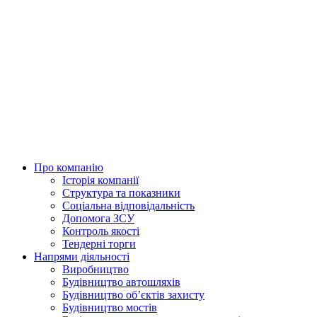
Skip
to
content
Про компанію
Історія компанії
Структура та показники
Соціальна відповідальність
Допомога ЗСУ
Контроль якості
Тендерні торги
Напрями діяльності
Виробництво
Будівництво автошляхів
Будівництво обʼєктів захисту
Будівництво мостів