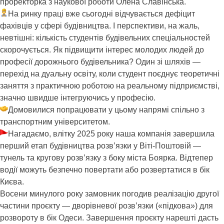
проректорка з наукової роботи Олена Славінська.
На ринку праці вже сьогодні відчувається дефіцит
фахівців у сфері будівництва. І перспективи, на жаль,
невтішні: кількість студентів будівельних спеціальностей
скорочується. Як підвищити інтерес молодих людей до
професії дорожнього будівельника? Один зі шляхів —
перехід на дуальну освіту, коли студент поєднує теоретичні
заняття з практичною роботою на реальному підприємстві,
значно швидше інтегруючись у професію.
Домовилися попрацювати у цьому напрямі спільно з
транспортним університетом.
Нагадаємо, влітку 2025 року наша компанія завершила
перший етап будівництва розв’язки у Віті-Поштовій —
тунель та кругову розв’язку з боку міста Боярка. Відтепер
водії можуть безпечно повертати або розвертатися в бік
Києва.
Восени минулого року замовник погодив реалізацію другої
частини проєкту — дворівневої розв’язки («підкова») для
розвороту в бік Одеси. Завершення проєкту нарешті дасть