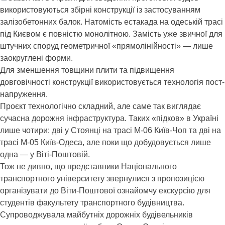
використовуються збірні конструкції із застосуванням
залізобетонних балок. Натомість естакада на одеській трасі
під Києвом є повністю монолітною. Замість уже звичної для
штучних споруд геометричної «прямолінійності» — лише
заокруглені форми.
Для зменшення товщини плити та підвищення
довговічності конструкції використовується технологія пост-
напруження.
Проєкт технологічно складний, але саме так виглядає
сучасна дорожня інфраструктура. Таких «підков» в Україні
лише чотири: дві у Стоянці на трасі М-06 Київ-Чоп та дві на
трасі М-05 Київ-Одеса, але поки що добудовується лише
одна — у Віті-Поштовій.
Тож не дивно, що представники Національного
транспортного університету звернулися з пропозицією
організувати до Віти-Поштової ознайомчу екскурсію для
студентів факультету транспортного будівництва.
Супроводжувала майбутніх дорожніх будівельників