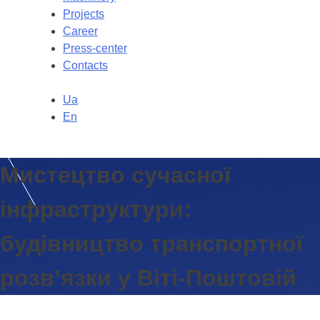
Projects
Career
Press-center
Contacts
Ua
En
Мистецтво сучасної
інфраструктури:
будівництво транспортної
розв’язки у Віті-Поштовій