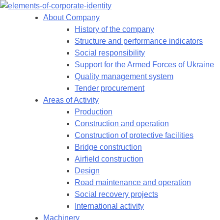
Skip
to
About Company
content
History of the company
Structure and performance indicators
Social responsibility
Support for the Armed Forces of Ukraine
Quality management system
Tender procurement
Areas of Activity
Production
Construction and operation
Construction of protective facilities
Bridge construction
Airfield construction
Design
Road maintenance and operation
Social recovery projects
International activity
Machinery